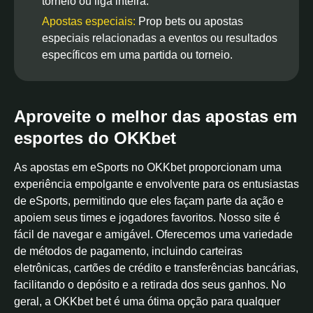
torneio ou liga inteira.
Apostas especiais:
Prop bets ou apostas
especiais relacionadas a eventos ou resultados
específicos em uma partida ou torneio.
Aproveite o melhor das apostas em
esportes do OKKbet
As apostas em eSports no OKKbet proporcionam uma
experiência empolgante e envolvente para os entusiastas
de eSports, permitindo que eles façam parte da ação e
apoiem seus times e jogadores favoritos. Nosso site é
fácil de navegar e amigável. Oferecemos uma variedade
de métodos de pagamento, incluindo carteiras
eletrônicas, cartões de crédito e transferências bancárias,
facilitando o depósito e a retirada dos seus ganhos. No
geral, a OKKbet bet é uma ótima opção para qualquer