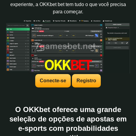
experiente, a OKKbet bet tem tudo o que você precisa
para começar.
Conecte-se
Registro
O OKKbet oferece uma grande
seleção de opções de apostas em
e-sports com probabilidades