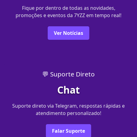
Fique por dentro de todas as novidades,
promoções e eventos da 7YZZ em tempo real!
Ver Notícias
💬 Suporte Direto
Chat
Suporte direto via Telegram, respostas rápidas e
atendimento personalizado!
Falar Suporte