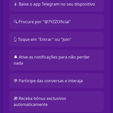
📱 Baixe o app Telegram no seu dispositivo
🔍 Procure por "@7YZZOficial"
👆 Toque em "Entrar" ou "Join"
🔔 Ative as notificações para não perder
nada
💬 Participe das conversas e interaja
🎁 Receba bônus exclusivos
automaticamente