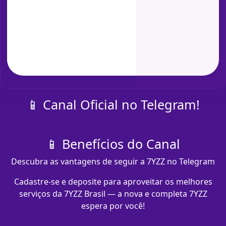
📱 Canal Oficial no Telegram!
📱 Benefícios do Canal
Descubra as vantagens de seguir a 7YZZ no Telegram
Cadastre-se e deposite para aproveitar os melhores
serviços da 7YZZ Brasil — a nova e completa 7YZZ
espera por você!