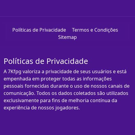
Políticas de Privacidade
Termos e Condições
Sitemap
Políticas de Privacidade
A 7Kfpg valoriza a privacidade de seus usuários e está
empenhada em proteger todas as informações
pessoais fornecidas durante o uso de nossos canais de
comunicação. Todos os dados coletados são utilizados
exclusivamente para fins de melhoria contínua da
experiência de nossos jogadores.