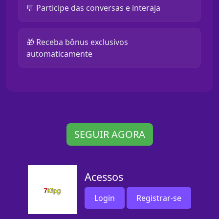
💬 Participe das conversas e interaja
🎁 Receba bônus exclusivos
automaticamente
SEGUIR AGORA
Acessos
Login
Registrar-se