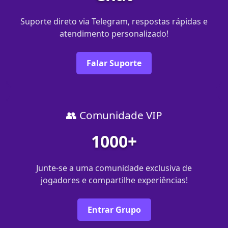
Suporte direto via Telegram, respostas rápidas e
atendimento personalizado!
Falar Suporte
👥 Comunidade VIP
1000+
Junte-se a uma comunidade exclusiva de
jogadores e compartilhe experiências!
Entrar Grupo