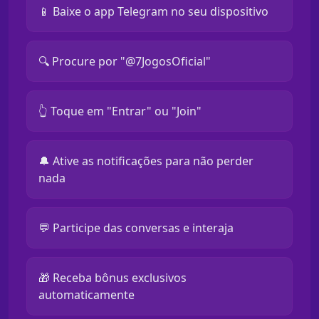
📱 Baixe o app Telegram no seu dispositivo
🔍 Procure por "@7JogosOficial"
👆 Toque em "Entrar" ou "Join"
🔔 Ative as notificações para não perder
nada
💬 Participe das conversas e interaja
🎁 Receba bônus exclusivos
automaticamente