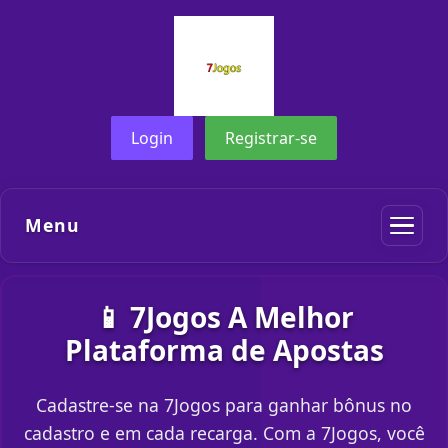
Login
Registrar-se
Menu
📱 7Jogos A Melhor
Plataforma de Apostas
Cadastre-se na 7Jogos para ganhar bônus no
cadastro e em cada recarga. Com a 7Jogos, você