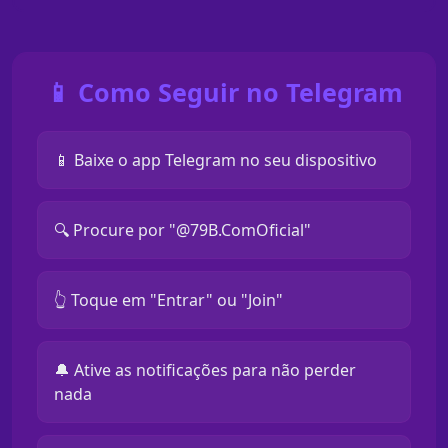
📱 Como Seguir no Telegram
📱 Baixe o app Telegram no seu dispositivo
🔍 Procure por "@79B.ComOficial"
👆 Toque em "Entrar" ou "Join"
🔔 Ative as notificações para não perder
nada