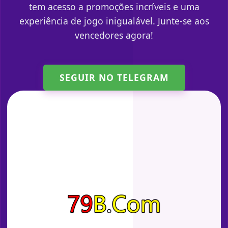
tem acesso a promoções incríveis e uma
experiência de jogo inigualável. Junte-se aos
vencedores agora!
SEGUIR NO TELEGRAM