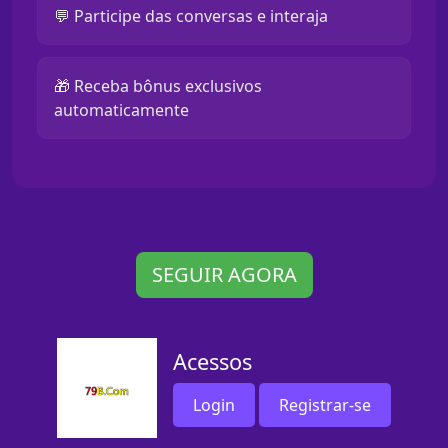
💬 Participe das conversas e interaja
🎁 Receba bônus exclusivos
automaticamente
SEGUIR AGORA
Acessos
Login
Registrar-se