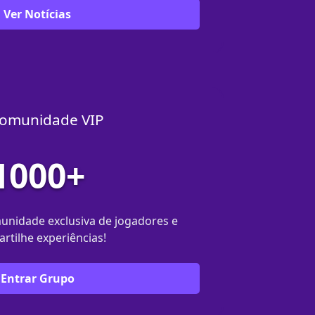
Ver Notícias
Comunidade VIP
1000+
unidade exclusiva de jogadores e
rtilhe experiências!
Entrar Grupo