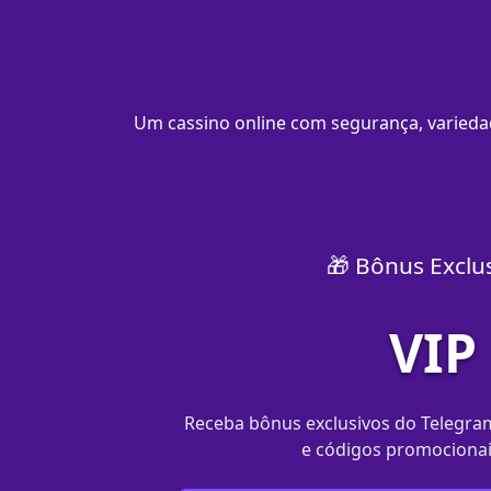
Um cassino online com segurança, variedad
🎁 Bônus Exclu
VIP
Receba bônus exclusivos do Telegra
e códigos promocionai