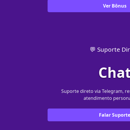
Ver Bônus
💬 Suporte Di
Cha
Suporte direto via Telegram, r
atendimento persona
Falar Suport