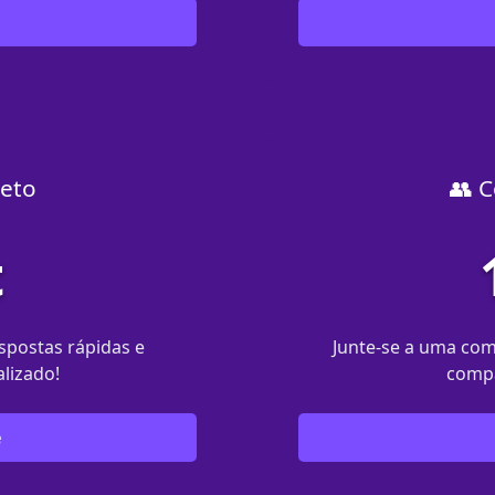
reto
👥 
t
espostas rápidas e
Junte-se a uma com
lizado!
compa
e