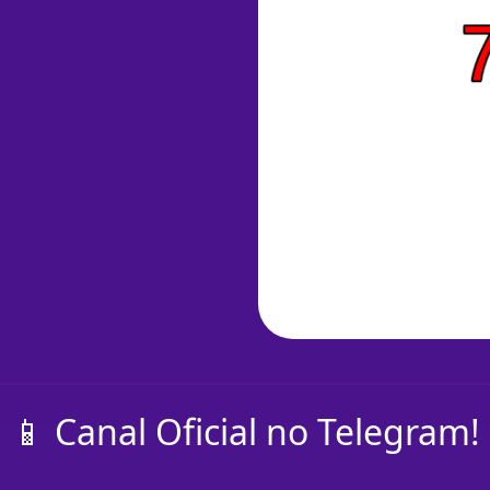
📱 Canal Oficial no Telegram!