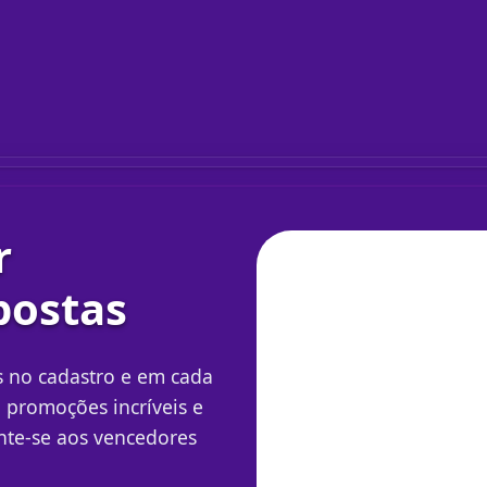
r
postas
s no cadastro e em cada
 promoções incríveis e
unte-se aos vencedores