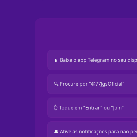
📱 Baixe o app Telegram no seu disp
🔍 Procure por "@77JgsOficial"
👆 Toque em "Entrar" ou "Join"
🔔 Ative as notificações para não p