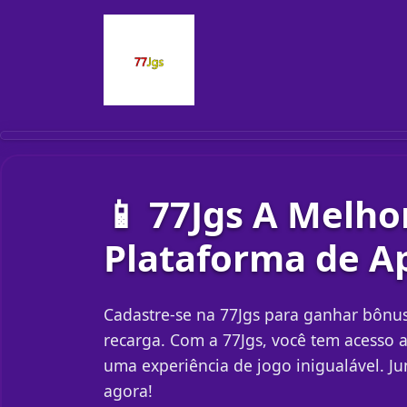
📱 77Jgs A Melho
Plataforma de A
Cadastre-se na 77Jgs para ganhar bônu
recarga. Com a 77Jgs, você tem acesso a
uma experiência de jogo inigualável. J
agora!