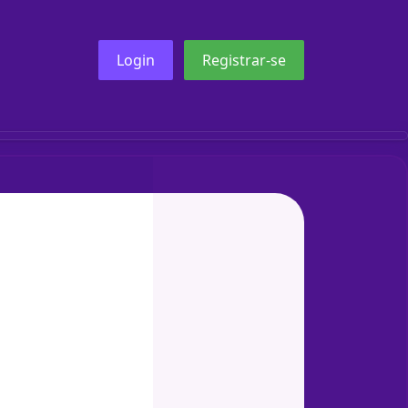
Login
Registrar-se