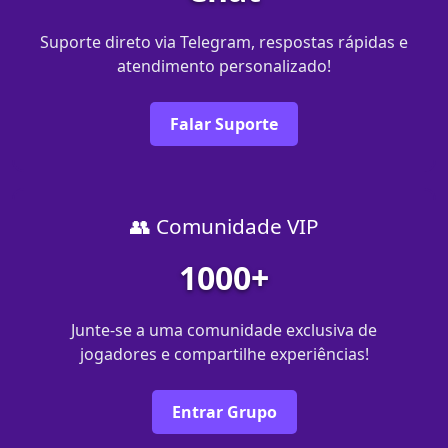
Suporte direto via Telegram, respostas rápidas e
atendimento personalizado!
Falar Suporte
👥 Comunidade VIP
1000+
Junte-se a uma comunidade exclusiva de
jogadores e compartilhe experiências!
Entrar Grupo