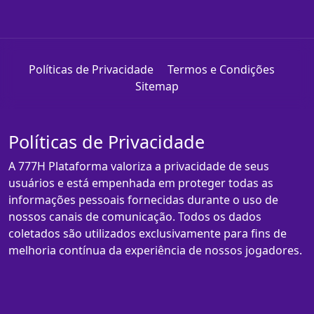
Políticas de Privacidade
Termos e Condições
Sitemap
Políticas de Privacidade
A 777H Plataforma valoriza a privacidade de seus
usuários e está empenhada em proteger todas as
informações pessoais fornecidas durante o uso de
nossos canais de comunicação. Todos os dados
coletados são utilizados exclusivamente para fins de
melhoria contínua da experiência de nossos jogadores.