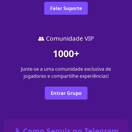
Falar Suporte
👥 Comunidade VIP
1000+
Junte-se a uma comunidade exclusiva de
jogadores e compartilhe experiências!
Entrar Grupo
📱 Como Seguir no Telegram