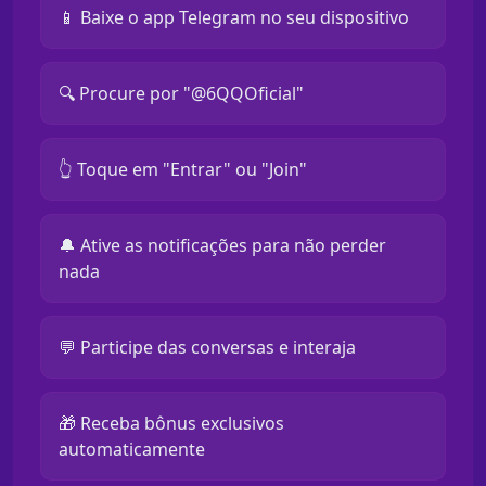
📱 Baixe o app Telegram no seu dispositivo
🔍 Procure por "@6QQOficial"
👆 Toque em "Entrar" ou "Join"
🔔 Ative as notificações para não perder
nada
💬 Participe das conversas e interaja
🎁 Receba bônus exclusivos
automaticamente