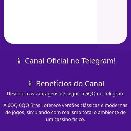
📱 Canal Oficial no Telegram!
📱 Benefícios do Canal
Descubra as vantagens de seguir a 6QQ no Telegram
A 6QQ 6QQ Brasil oferece versões clássicas e modernas
de jogos, simulando com realismo total o ambiente de
um cassino físico.