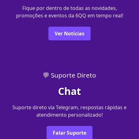
Fique por dentro de todas as novidades,
promoções e eventos da 6QQ em tempo real!
Ver Notícias
💬 Suporte Direto
Chat
Suporte direto via Telegram, respostas rápidas e
atendimento personalizado!
Falar Suporte