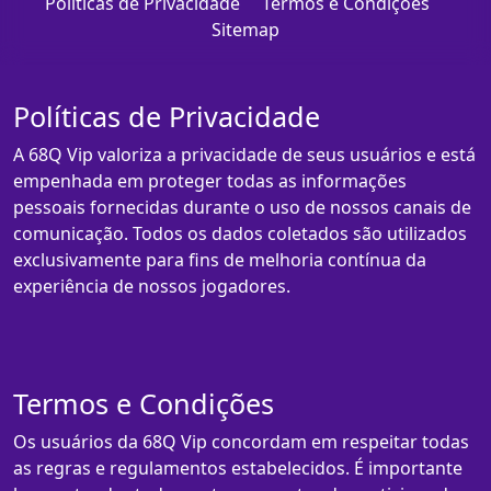
Políticas de Privacidade
Termos e Condições
Sitemap
Políticas de Privacidade
A 68Q Vip valoriza a privacidade de seus usuários e está
empenhada em proteger todas as informações
pessoais fornecidas durante o uso de nossos canais de
comunicação. Todos os dados coletados são utilizados
exclusivamente para fins de melhoria contínua da
experiência de nossos jogadores.
Termos e Condições
Os usuários da 68Q Vip concordam em respeitar todas
as regras e regulamentos estabelecidos. É importante