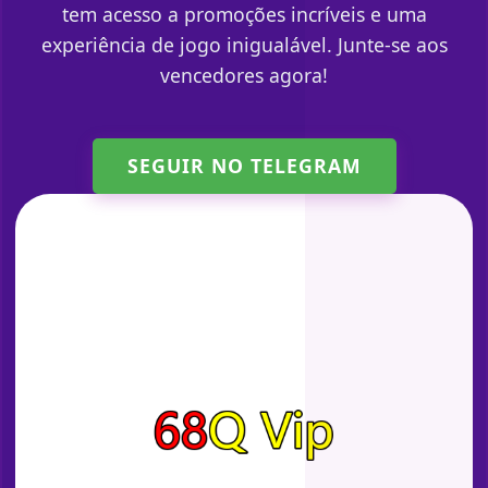
tem acesso a promoções incríveis e uma
experiência de jogo inigualável. Junte-se aos
vencedores agora!
SEGUIR NO TELEGRAM