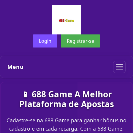
Login
Registrar-se
Menu
📱 688 Game A Melhor
Plataforma de Apostas
Cadastre-se na 688 Game para ganhar bônus no
cadastro e em cada recarga. Com a 688 Game,