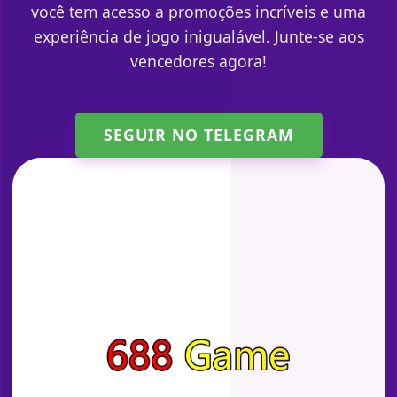
você tem acesso a promoções incríveis e uma
experiência de jogo inigualável. Junte-se aos
vencedores agora!
SEGUIR NO TELEGRAM