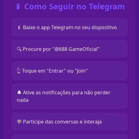
📱 Como Seguir no Telegram
📱 Baixe o app Telegram no seu dispositivo
🔍 Procure por "@688 GameOficial"
👆 Toque em "Entrar" ou "Join"
🔔 Ative as notificações para não perder
nada
💬 Participe das conversas e interaja