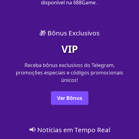
disponível na 688Game .
🎁 Bônus Exclusivos
VIP
Receba bônus exclusivos do Telegram,
promoções especiais e códigos promocionais
únicos!
Ver Bônus
📢 Notícias em Tempo Real