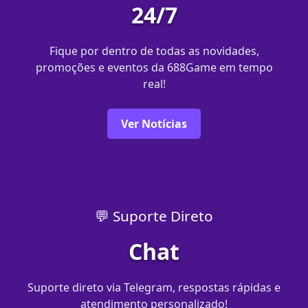
24/7
Fique por dentro de todas as novidades,
promoções e eventos da 688Game em tempo
real!
Ver Notícias
💬 Suporte Direto
Chat
Suporte direto via Telegram, respostas rápidas e
atendimento personalizado!