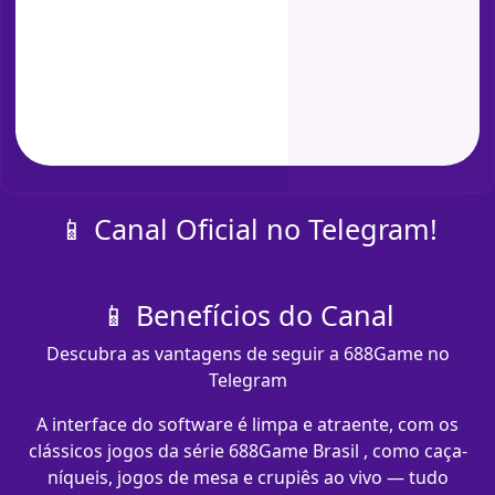
📱 Canal Oficial no Telegram!
📱 Benefícios do Canal
Descubra as vantagens de seguir a 688Game no
Telegram
A interface do software é limpa e atraente, com os
clássicos jogos da série 688Game Brasil , como caça-
níqueis, jogos de mesa e crupiês ao vivo — tudo