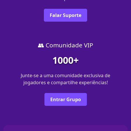
Falar Suporte
👥 Comunidade VIP
1000+
Junte-se a uma comunidade exclusiva de
jogadores e compartilhe experiências!
Entrar Grupo