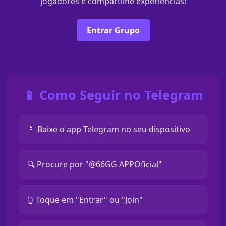
jogadores e compartilhe experiências!
Entrar Grupo
📱 Como Seguir no Telegram
📱 Baixe o app Telegram no seu dispositivo
🔍 Procure por "@66GG APPOficial"
👆 Toque em "Entrar" ou "Join"