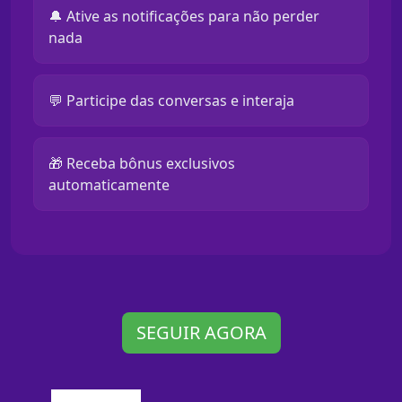
🔔 Ative as notificações para não perder
nada
💬 Participe das conversas e interaja
🎁 Receba bônus exclusivos
automaticamente
SEGUIR AGORA