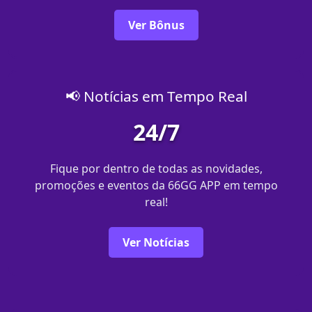
Ver Bônus
📢 Notícias em Tempo Real
24/7
Fique por dentro de todas as novidades,
promoções e eventos da 66GG APP em tempo
real!
Ver Notícias