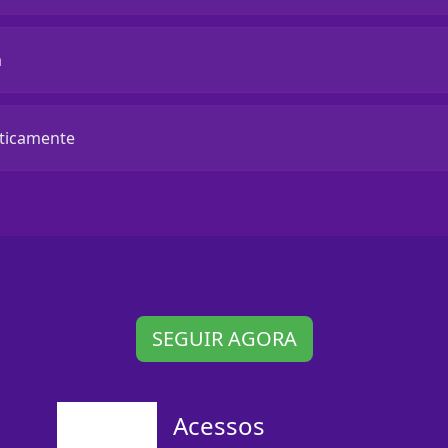
a
aticamente
SEGUIR AGORA
Acessos