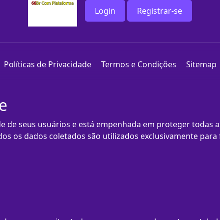
Login
Registrar-se
Políticas de Privacidade
Termos e Condições
Sitemap
de
ade de seus usuários e está empenhada em proteger todas a
os os dados coletados são utilizados exclusivamente para 