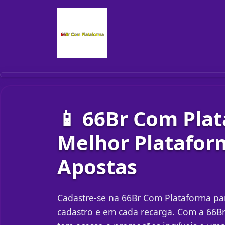
📱 66Br Com Pla
Melhor Platafor
Apostas
Cadastre-se na 66Br Com Plataforma p
cadastro e em cada recarga. Com a 66B