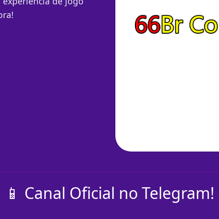
 experiência de jogo
ora!
📱 Canal Oficial no Telegram!