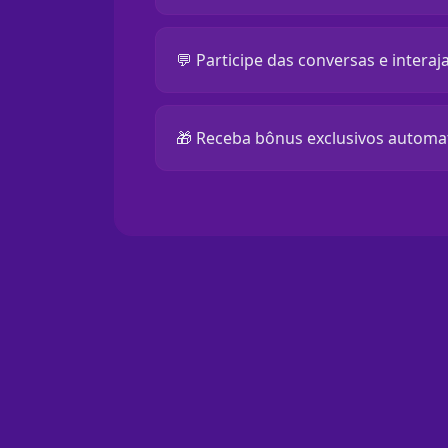
💬 Participe das conversas e interaj
🎁 Receba bônus exclusivos autom