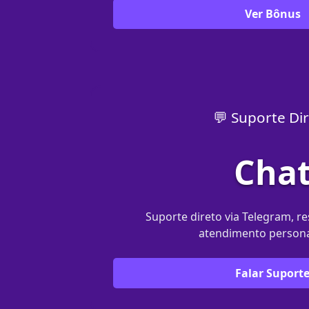
Ver Bônus
💬 Suporte Di
Cha
Suporte direto via Telegram, r
atendimento persona
Falar Suport