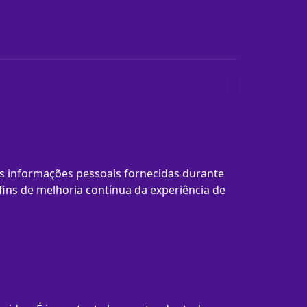
s informações pessoais fornecidas durante
fins de melhoria contínua da experiência de