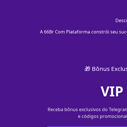
Descu
A 66Br Com Plataforma constrói seu suc
🎁 Bônus Exclu
VIP
Receba bônus exclusivos do Telegra
e códigos promocionai