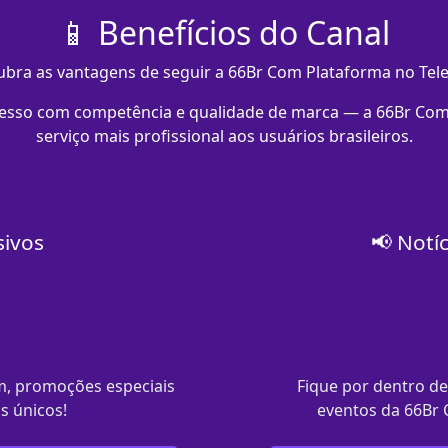
📱 Benefícios do Canal
bra as vantagens de seguir a 66Br Com Plataforma no Te
esso com competência e qualidade de marca — a 66Br Com P
serviço mais profissional aos usuários brasileiros.
sivos
📢 Notí
m, promoções especiais
Fique por dentro d
s únicos!
eventos da 66Br 