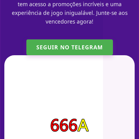
tem acesso a promoções incríveis e uma
experiência de jogo inigualável. Junte-se aos
vencedores agora!
SEGUIR NO TELEGRAM