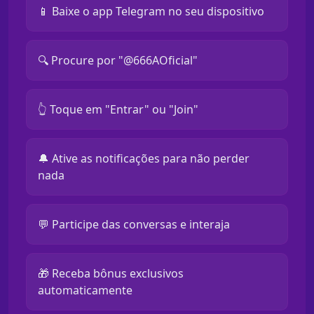
📱 Baixe o app Telegram no seu dispositivo
🔍 Procure por "@666AOficial"
👆 Toque em "Entrar" ou "Join"
🔔 Ative as notificações para não perder
nada
💬 Participe das conversas e interaja
🎁 Receba bônus exclusivos
automaticamente