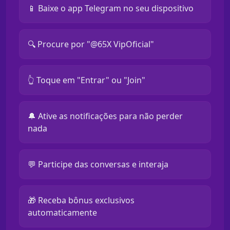
📱 Baixe o app Telegram no seu dispositivo
🔍 Procure por "@65X VipOficial"
👆 Toque em "Entrar" ou "Join"
🔔 Ative as notificações para não perder
nada
💬 Participe das conversas e interaja
🎁 Receba bônus exclusivos
automaticamente