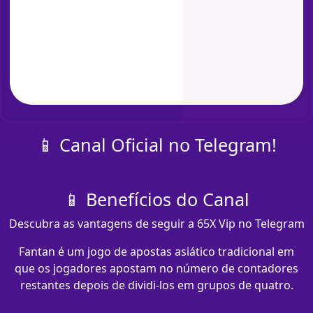
📱 Canal Oficial no Telegram!
📱 Benefícios do Canal
Descubra as vantagens de seguir a 65X Vip no Telegram
Fantan é um jogo de apostas asiático tradicional em
que os jogadores apostam no número de contadores
restantes depois de dividi-los em grupos de quatro.