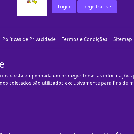
Login
Registrar-se
Políticas de Privacidade
Termos e Condições
Sitemap
de
uários e está empenhada em proteger todas as informações 
os coletados são utilizados exclusivamente para fins de m