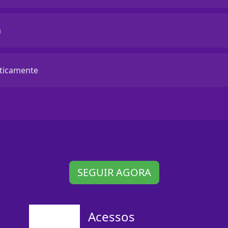
a
aticamente
SEGUIR AGORA
Acessos