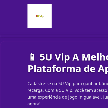
📱 5U Vip A Melh
Plataforma de A
Cadastre-se na 5U Vip para ganhar bôn
recarga. Com a 5U Vip, você tem acesso
uma experiência de jogo inigualável. J
agora!