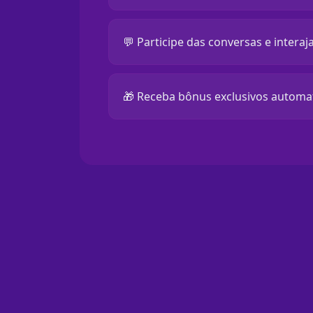
💬 Participe das conversas e interaj
🎁 Receba bônus exclusivos autom