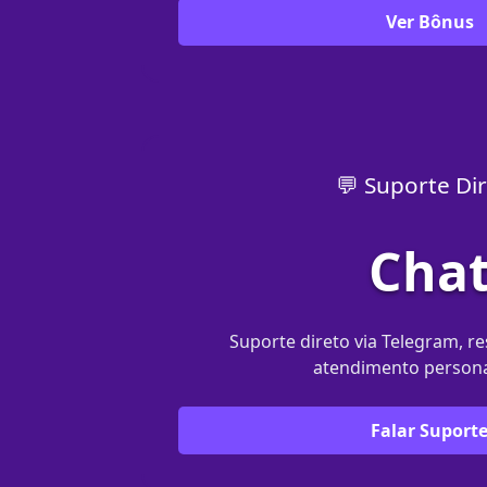
Ver Bônus
💬 Suporte Di
Cha
Suporte direto via Telegram, r
atendimento persona
Falar Suport