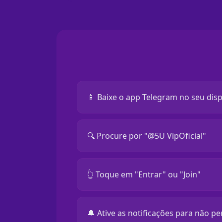
📱 Baixe o app Telegram no seu disp
🔍 Procure por "@5U VipOficial"
👆 Toque em "Entrar" ou "Join"
🔔 Ative as notificações para não p