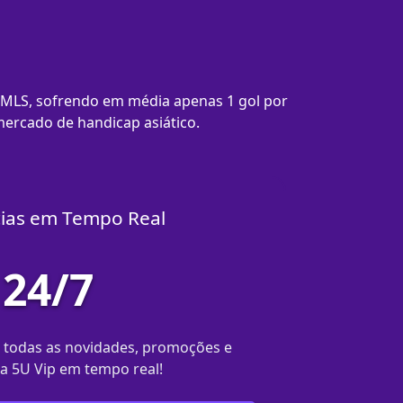
a MLS, sofrendo em média apenas 1 gol por
mercado de handicap asiático.
cias em Tempo Real
24/7
e todas as novidades, promoções e
a 5U Vip em tempo real!