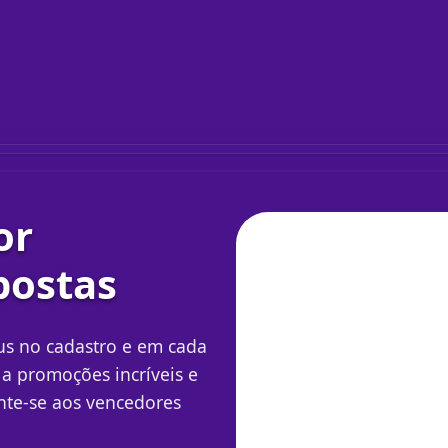
or
postas
us no cadastro e em cada
 a promoções incríveis e
unte-se aos vencedores