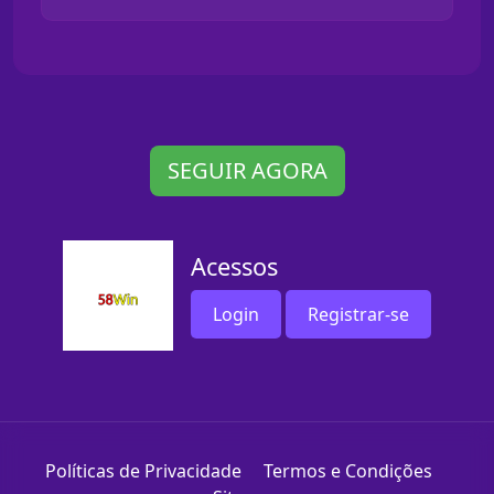
SEGUIR AGORA
Acessos
Login
Registrar-se
Políticas de Privacidade
Termos e Condições