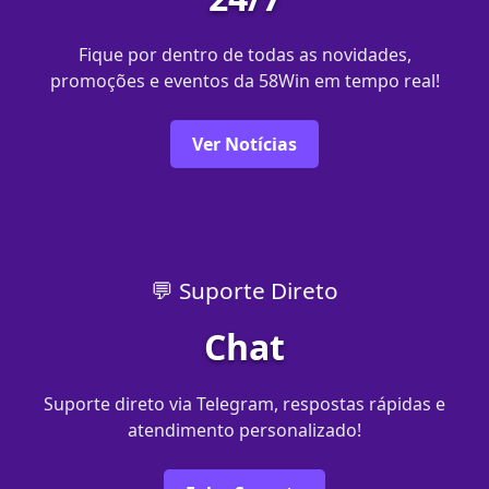
Fique por dentro de todas as novidades,
promoções e eventos da 58Win em tempo real!
Ver Notícias
💬 Suporte Direto
Chat
Suporte direto via Telegram, respostas rápidas e
atendimento personalizado!