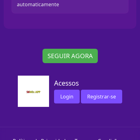
automaticamente
SEGUIR AGORA
Acessos
Login
Registrar-se