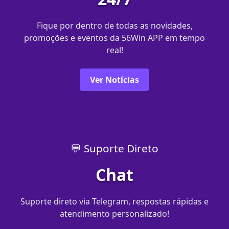
Fique por dentro de todas as novidades,
promoções e eventos da 56Win APP em tempo
real!
Ver Notícias
💬 Suporte Direto
Chat
Suporte direto via Telegram, respostas rápidas e
atendimento personalizado!