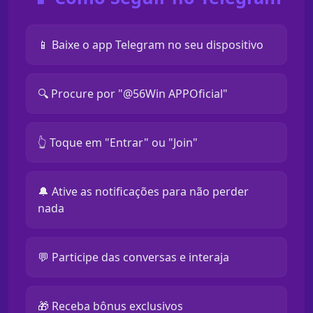
📱 Baixe o app Telegram no seu dispositivo
🔍 Procure por "@56Win APPOficial"
👆 Toque em "Entrar" ou "Join"
🔔 Ative as notificações para não perder
nada
💬 Participe das conversas e interaja
🎁 Receba bônus exclusivos