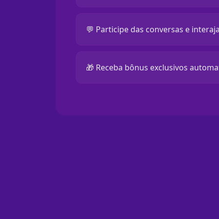
💬 Participe das conversas e interaj
🎁 Receba bônus exclusivos autom