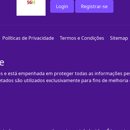
Login
Registrar-se
Políticas de Privacidade
Termos e Condições
Sitemap
de
ios e está empenhada em proteger todas as informações pe
tados são utilizados exclusivamente para fins de melhoria