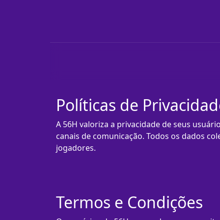
Políticas de Privacida
A 56H valoriza a privacidade de seus usuár
canais de comunicação. Todos os dados cole
jogadores.
Termos e Condições