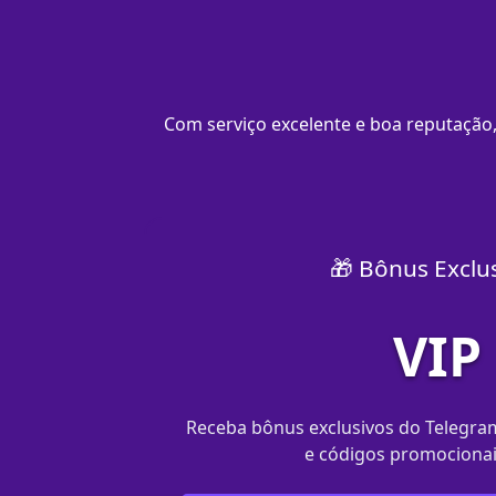
Com serviço excelente e boa reputação,
🎁 Bônus Exclu
VIP
Receba bônus exclusivos do Telegra
e códigos promocionai