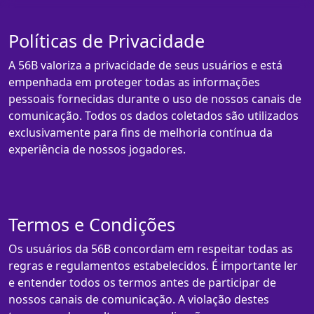
Políticas de Privacidade
A 56B valoriza a privacidade de seus usuários e está
empenhada em proteger todas as informações
pessoais fornecidas durante o uso de nossos canais de
comunicação. Todos os dados coletados são utilizados
exclusivamente para fins de melhoria contínua da
experiência de nossos jogadores.
Termos e Condições
Os usuários da 56B concordam em respeitar todas as
regras e regulamentos estabelecidos. É importante ler
e entender todos os termos antes de participar de
nossos canais de comunicação. A violação destes