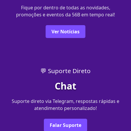
Fique por dentro de todas as novidades,
promoções e eventos da 56B em tempo real!
Ver Notícias
💬 Suporte Direto
Chat
Suporte direto via Telegram, respostas rápidas e
atendimento personalizado!
Falar Suporte