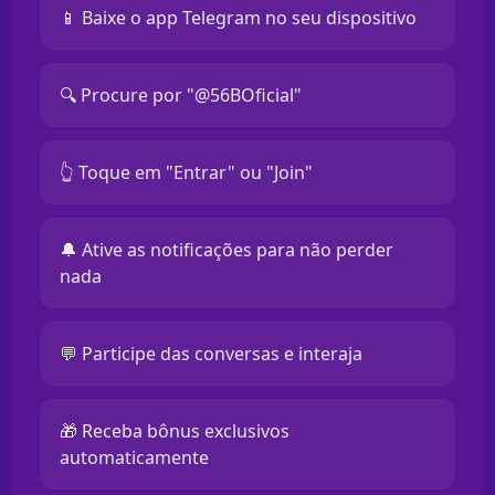
📱 Baixe o app Telegram no seu dispositivo
🔍 Procure por "@56BOficial"
👆 Toque em "Entrar" ou "Join"
🔔 Ative as notificações para não perder
nada
💬 Participe das conversas e interaja
🎁 Receba bônus exclusivos
automaticamente