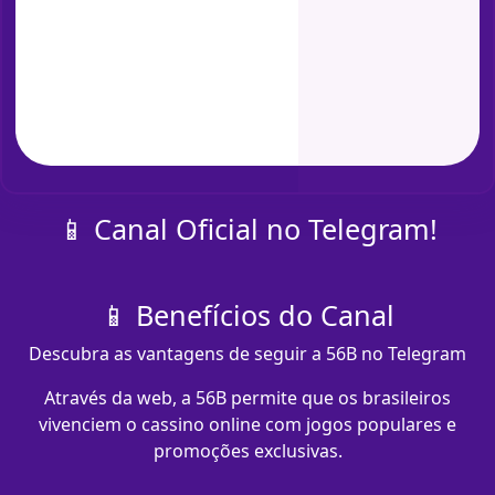
📱 Canal Oficial no Telegram!
📱 Benefícios do Canal
Descubra as vantagens de seguir a 56B no Telegram
Através da web, a 56B permite que os brasileiros
vivenciem o cassino online com jogos populares e
promoções exclusivas.