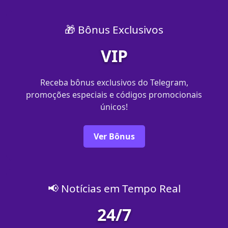
🎁 Bônus Exclusivos
VIP
Receba bônus exclusivos do Telegram,
promoções especiais e códigos promocionais
únicos!
Ver Bônus
📢 Notícias em Tempo Real
24/7