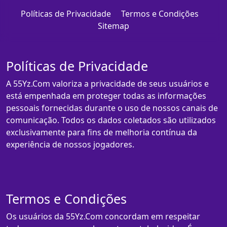
Políticas de Privacidade
Termos e Condições
Sitemap
Políticas de Privacidade
A 55Yz.Com valoriza a privacidade de seus usuários e
está empenhada em proteger todas as informações
pessoais fornecidas durante o uso de nossos canais de
comunicação. Todos os dados coletados são utilizados
exclusivamente para fins de melhoria contínua da
experiência de nossos jogadores.
Termos e Condições
Os usuários da 55Yz.Com concordam em respeitar