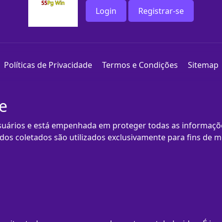
Login
Registrar-se
Políticas de Privacidade
Termos e Condições
Sitemap
de
usuários e está empenhada em proteger todas as informaçõ
os coletados são utilizados exclusivamente para fins de m