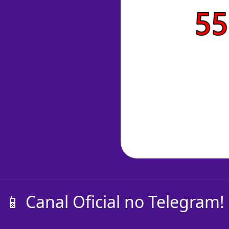
📱 Canal Oficial no Telegram!