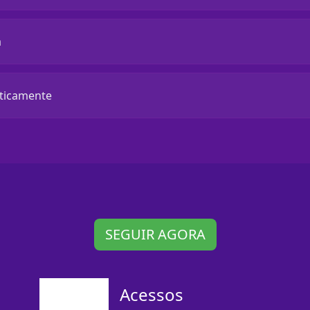
a
aticamente
SEGUIR AGORA
Acessos