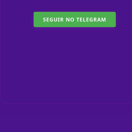
SEGUIR NO TELEGRAM