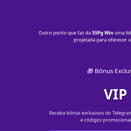
Outro ponto que faz da
55Pg Win
uma líd
projetada para oferecer u
🎁 Bônus Exclu
VIP
Receba bônus exclusivos do Telegra
e códigos promocionai