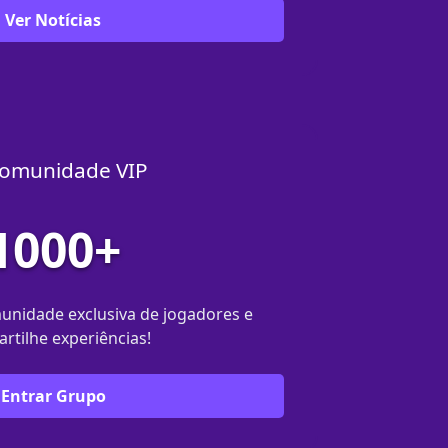
Ver Notícias
Comunidade VIP
1000+
unidade exclusiva de jogadores e
rtilhe experiências!
Entrar Grupo