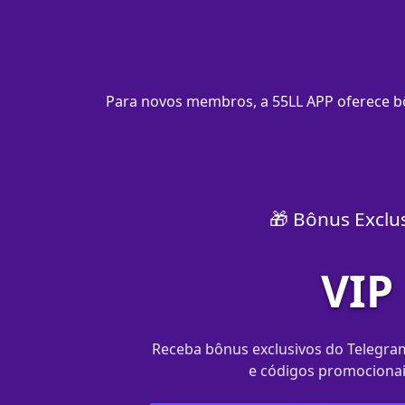
Para novos membros, a 55LL APP oferece bô
🎁 Bônus Exclu
VIP
Receba bônus exclusivos do Telegra
e códigos promocionai