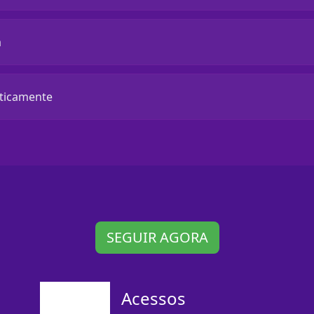
a
aticamente
SEGUIR AGORA
Acessos