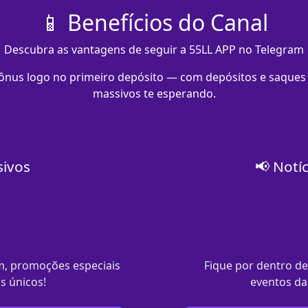
📱 Benefícios do Canal
Descubra as vantagens de seguir a 55LL APP no Telegram
nus logo no primeiro depósito — com depósitos e saques in
massivos te esperando.
sivos
📢 Notí
m, promoções especiais
Fique por dentro d
s únicos!
eventos da