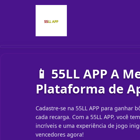
📱 55LL APP A M
Plataforma de A
Cadastre-se na 55LL APP para ganhar b
cada recarga. Com a 55LL APP, você te
incríveis e uma experiência de jogo inig
vencedores agora!