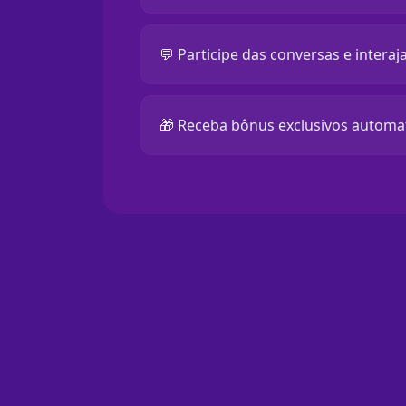
💬 Participe das conversas e interaj
🎁 Receba bônus exclusivos autom