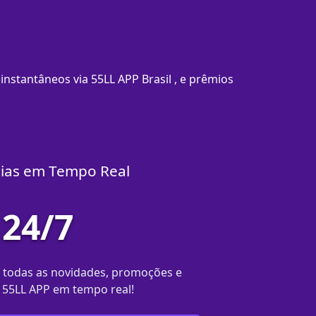
stantâneos via 55LL APP Brasil , e prêmios
cias em Tempo Real
24/7
e todas as novidades, promoções e
 55LL APP em tempo real!