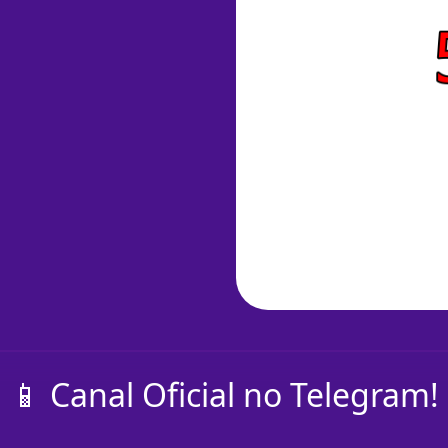
📱 Canal Oficial no Telegram!