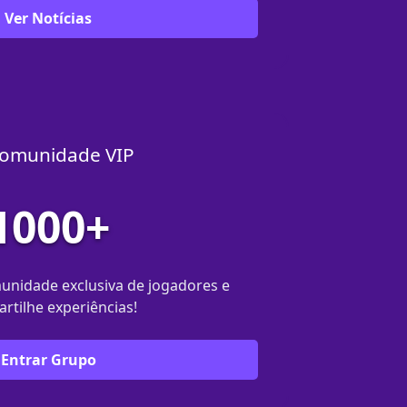
Ver Notícias
Comunidade VIP
1000+
unidade exclusiva de jogadores e
rtilhe experiências!
Entrar Grupo