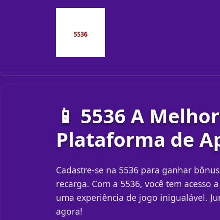
📱 5536 A Melhor
Plataforma de A
Cadastre-se na 5536 para ganhar bônus
recarga. Com a 5536, você tem acesso a
uma experiência de jogo inigualável. J
agora!