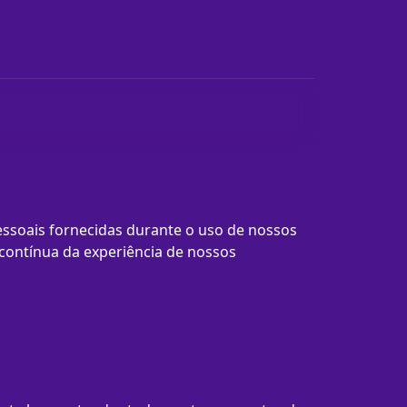
essoais fornecidas durante o uso de nossos
 contínua da experiência de nossos