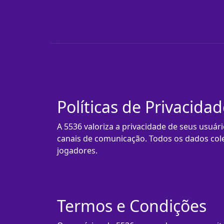
Políticas de Privacida
A 5536 valoriza a privacidade de seus usuá
canais de comunicação. Todos os dados cole
jogadores.
Termos e Condições