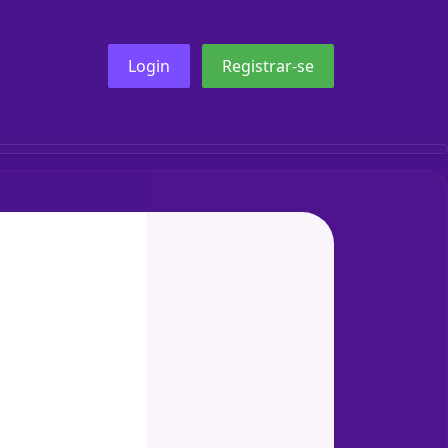
Login
Registrar-se