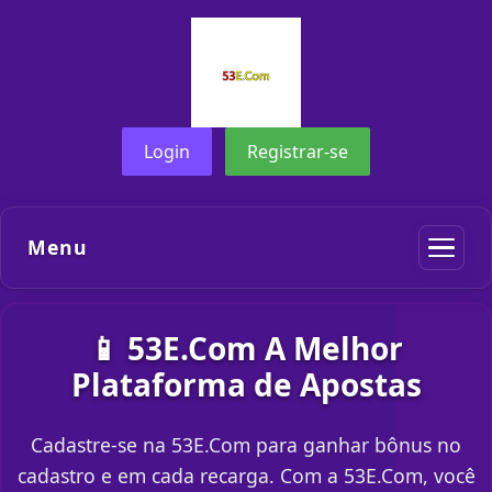
Login
Registrar-se
Menu
📱 53E.Com A Melhor
Plataforma de Apostas
Cadastre-se na 53E.Com para ganhar bônus no
cadastro e em cada recarga. Com a 53E.Com, você