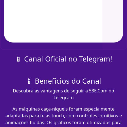
📱 Canal Oficial no Telegram!
📱 Benefícios do Canal
Descubra as vantagens de seguir a 53E.Com no
Telegram
As máquinas caça-níqueis foram especialmente
adaptadas para telas touch, com controles intuitivos e
animações fluidas. Os gráficos foram otimizados para