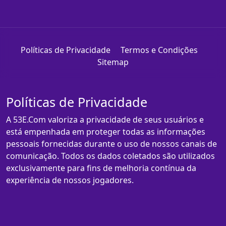
Políticas de Privacidade
Termos e Condições
Sitemap
Políticas de Privacidade
A 53E.Com valoriza a privacidade de seus usuários e
está empenhada em proteger todas as informações
pessoais fornecidas durante o uso de nossos canais de
comunicação. Todos os dados coletados são utilizados
exclusivamente para fins de melhoria contínua da
experiência de nossos jogadores.