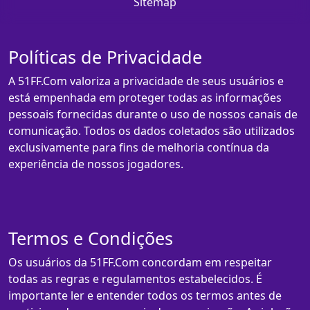
Sitemap
Políticas de Privacidade
A 51FF.Com valoriza a privacidade de seus usuários e
está empenhada em proteger todas as informações
pessoais fornecidas durante o uso de nossos canais de
comunicação. Todos os dados coletados são utilizados
exclusivamente para fins de melhoria contínua da
experiência de nossos jogadores.
Termos e Condições
Os usuários da 51FF.Com concordam em respeitar
todas as regras e regulamentos estabelecidos. É
importante ler e entender todos os termos antes de