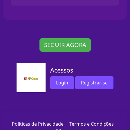
SEGUIR AGORA
Acessos
Login
Registrar-se
Políticas de Privacidade
Termos e Condições