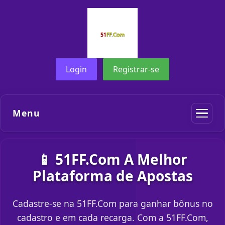
Login
Registrar-se
Menu
📱 51FF.Com A Melhor
Plataforma de Apostas
Cadastre-se na 51FF.Com para ganhar bônus no
cadastro e em cada recarga. Com a 51FF.Com,