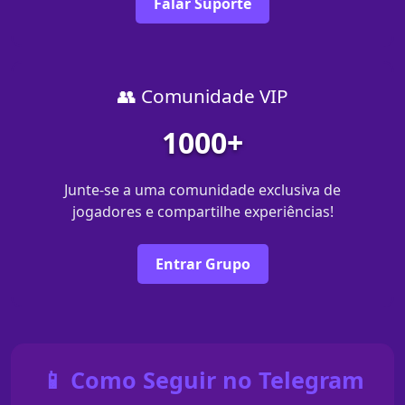
Falar Suporte
👥 Comunidade VIP
1000+
Junte-se a uma comunidade exclusiva de
jogadores e compartilhe experiências!
Entrar Grupo
📱 Como Seguir no Telegram