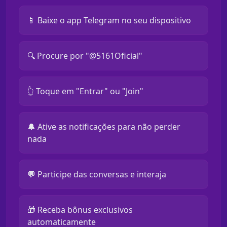
📱 Baixe o app Telegram no seu dispositivo
🔍 Procure por "@5161Oficial"
👆 Toque em "Entrar" ou "Join"
🔔 Ative as notificações para não perder
nada
💬 Participe das conversas e interaja
🎁 Receba bônus exclusivos
automaticamente