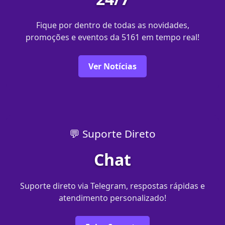
Fique por dentro de todas as novidades,
promoções e eventos da 5161 em tempo real!
Ver Notícias
💬 Suporte Direto
Chat
Suporte direto via Telegram, respostas rápidas e
atendimento personalizado!