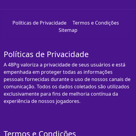
Políticas de Privacidade
Termos e Condições
Sitemap
Políticas de Privacidade
A 48Pg valoriza a privacidade de seus usuários e está
empenhada em proteger todas as informações
pessoais fornecidas durante o uso de nossos canais de
comunicação. Todos os dados coletados são utilizados
exclusivamente para fins de melhoria contínua da
experiência de nossos jogadores.
Termos e Condições