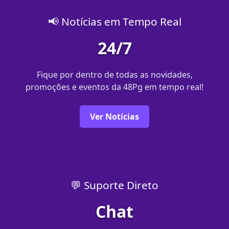
📢 Notícias em Tempo Real
24/7
Fique por dentro de todas as novidades,
promoções e eventos da 48Pg em tempo real!
Ver Notícias
💬 Suporte Direto
Chat