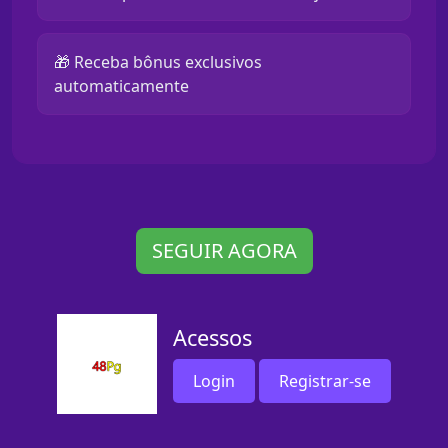
🎁 Receba bônus exclusivos
automaticamente
SEGUIR AGORA
Acessos
Login
Registrar-se