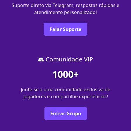
Suporte direto via Telegram, respostas rápidas e
atendimento personalizado!
Falar Suporte
👥 Comunidade VIP
1000+
Junte-se a uma comunidade exclusiva de
jogadores e compartilhe experiências!
Entrar Grupo