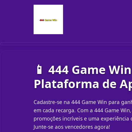
📱 444 Game Win
Plataforma de A
Cadastre-se na 444 Game Win para ganh
em cada recarga. Com a 444 Game Win, 
promoções incríveis e uma experiência d
Junte-se aos vencedores agora!