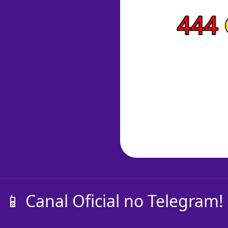
📱 Canal Oficial no Telegram!