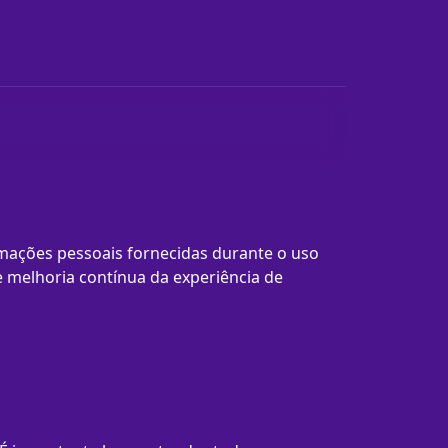
mações pessoais fornecidas durante o uso
e melhoria contínua da experiência de