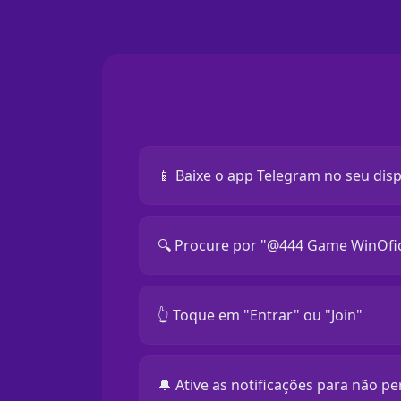
📱 Baixe o app Telegram no seu disp
🔍 Procure por "@444 Game WinOfic
👆 Toque em "Entrar" ou "Join"
🔔 Ative as notificações para não p