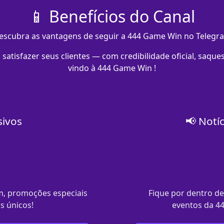
📱 Benefícios do Canal
escubra as vantagens de seguir a 444 Game Win no Telegr
atisfazer seus clientes — com credibilidade oficial, saque
vindo à 444 Game Win !
sivos
📢 Notí
m, promoções especiais
Fique por dentro d
s únicos!
eventos da 4