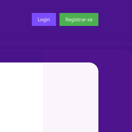
Login
Registrar-se