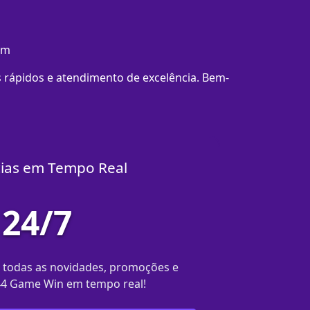
am
s rápidos e atendimento de excelência. Bem-
cias em Tempo Real
24/7
e todas as novidades, promoções e
44 Game Win em tempo real!