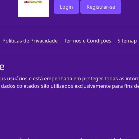
Login
Registrar-se
Políticas de Privacidade
Termos e Condições
Sitemap
de
seus usuários e está empenhada em proteger todas as infor
dados coletados são utilizados exclusivamente para fins d