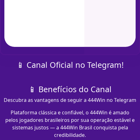
📱 Canal Oficial no Telegram!
📱 Benefícios do Canal
Descubra as vantagens de seguir a 444Win no Telegram
Plataforma clássica e confiável, o 444Win é amado
pelos jogadores brasileiros por sua operação estável e
sistemas justos — a 444Win Brasil conquista pela
credibilidade.