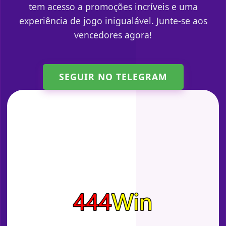
tem acesso a promoções incríveis e uma
experiência de jogo inigualável. Junte-se aos
vencedores agora!
SEGUIR NO TELEGRAM