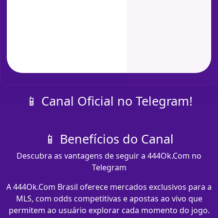
📱 Canal Oficial no Telegram!
📱 Benefícios do Canal
Descubra as vantagens de seguir a 444Ok.Com no
Telegram
A 444Ok.Com Brasil oferece mercados exclusivos para a
MLS, com odds competitivas e apostas ao vivo que
permitem ao usuário explorar cada momento do jogo.