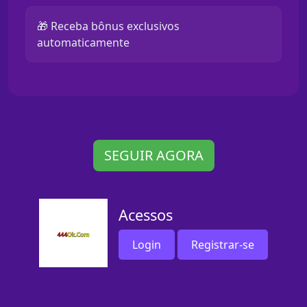
🎁 Receba bônus exclusivos
automaticamente
SEGUIR AGORA
Acessos
Login
Registrar-se