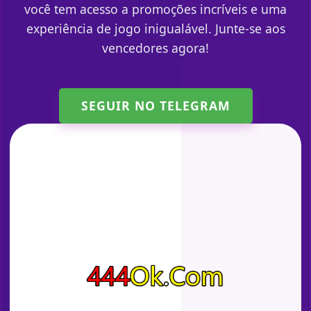
você tem acesso a promoções incríveis e uma
experiência de jogo inigualável. Junte-se aos
vencedores agora!
SEGUIR NO TELEGRAM