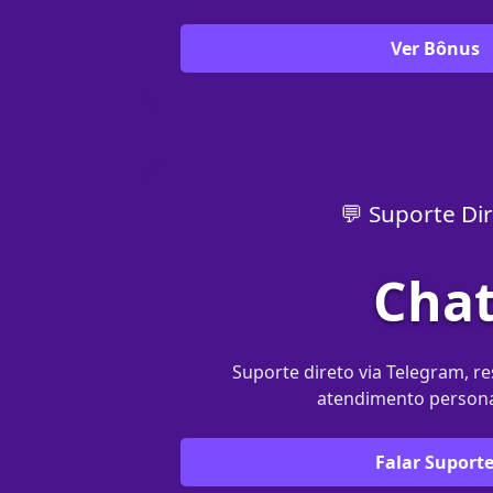
Ver Bônus
💬 Suporte Di
Cha
Suporte direto via Telegram, r
atendimento persona
Falar Suport