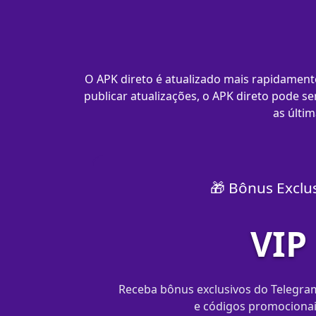
O APK direto é atualizado mais rapidamente
publicar atualizações, o APK direto pode 
as últi
🎁 Bônus Exclu
VIP
Receba bônus exclusivos do Telegra
e códigos promocionai