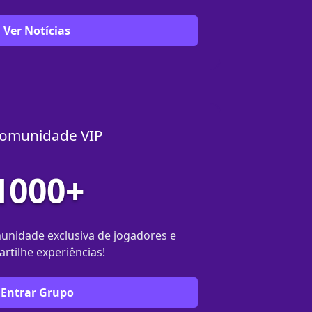
Ver Notícias
Comunidade VIP
1000+
unidade exclusiva de jogadores e
rtilhe experiências!
Entrar Grupo