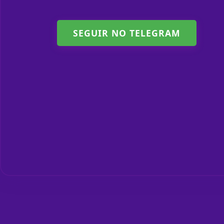
SEGUIR NO TELEGRAM