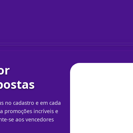
or
postas
s no cadastro e em cada
a promoções incríveis e
unte-se aos vencedores