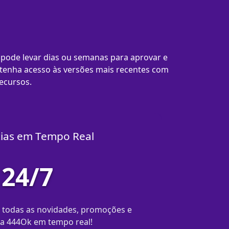
l pode levar dias ou semanas para aprovar e
 tenha acesso às versões mais recentes com
ecursos.
cias em Tempo Real
24/7
e todas as novidades, promoções e
a 444Ok em tempo real!