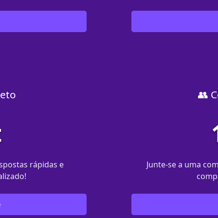
reto
👥 
t
espostas rápidas e
Junte-se a uma com
lizado!
compa
e