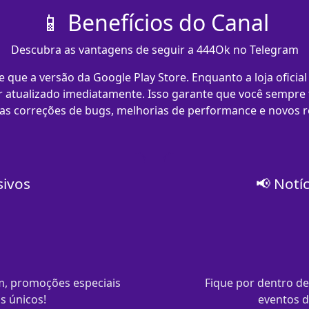
📱 Benefícios do Canal
Descubra as vantagens de seguir a 444Ok no Telegram
 que a versão da Google Play Store. Enquanto a loja oficia
ser atualizado imediatamente. Isso garante que você sempre
mas correções de bugs, melhorias de performance e novos r
sivos
📢 Notí
m, promoções especiais
Fique por dentro d
s únicos!
eventos d