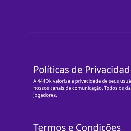
Políticas de Privacida
A 444Ok valoriza a privacidade de seus usu
nossos canais de comunicação. Todos os dad
jogadores.
Termos e Condições