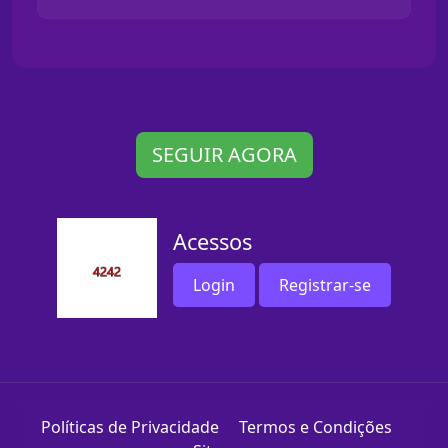
SEGUIR AGORA
Acessos
Login
Registrar-se
Políticas de Privacidade
Termos e Condições