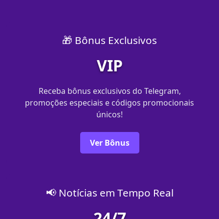
🎁 Bônus Exclusivos
VIP
Receba bônus exclusivos do Telegram,
promoções especiais e códigos promocionais
únicos!
Ver Bônus
📢 Notícias em Tempo Real
24/7