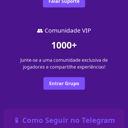
Falar Suporte
👥 Comunidade VIP
1000+
Junte-se a uma comunidade exclusiva de
jogadores e compartilhe experiências!
Entrar Grupo
📱 Como Seguir no Telegram