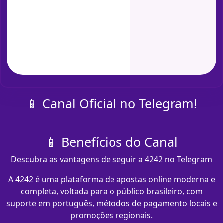
📱 Canal Oficial no Telegram!
📱 Benefícios do Canal
Descubra as vantagens de seguir a 4242 no Telegram
A 4242 é uma plataforma de apostas online moderna e
completa, voltada para o público brasileiro, com
suporte em português, métodos de pagamento locais e
promoções regionais.