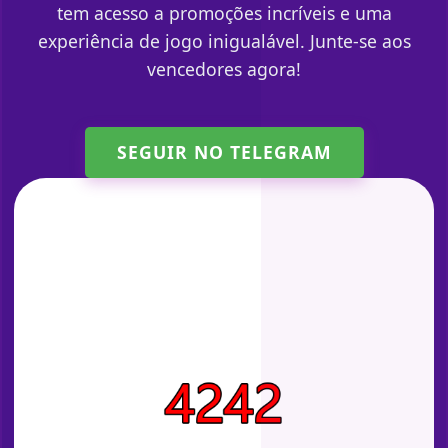
tem acesso a promoções incríveis e uma
experiência de jogo inigualável. Junte-se aos
vencedores agora!
SEGUIR NO TELEGRAM