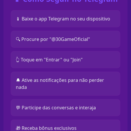
📱 Baixe o app Telegram no seu dispositivo
🔍 Procure por "@30GameOficial"
👆 Toque em "Entrar" ou "Join"
🔔 Ative as notificações para não perder
nada
💬 Participe das conversas e interaja
🎁 Receba bônus exclusivos