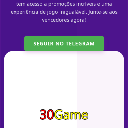
tem acesso a promoções incríveis e uma
experiência de jogo inigualável. Junte-se aos
vencedores agora!
SEGUIR NO TELEGRAM