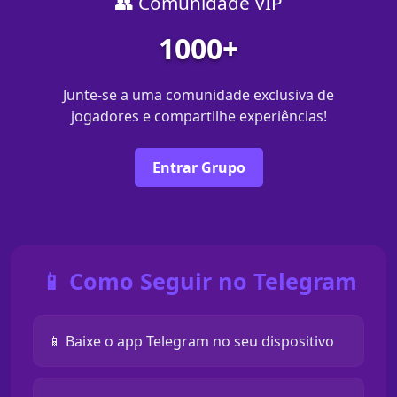
👥 Comunidade VIP
1000+
Junte-se a uma comunidade exclusiva de
jogadores e compartilhe experiências!
Entrar Grupo
📱 Como Seguir no Telegram
📱 Baixe o app Telegram no seu dispositivo