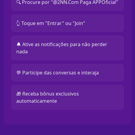
🔍 Procure por "@2NN.Com Paga APPOficial"
👆 Toque em "Entrar" ou "Join"
🔔 Ative as notificações para não perder
nada
💬 Participe das conversas e interaja
🎁 Receba bônus exclusivos
automaticamente