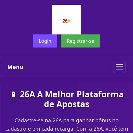
Login
Registrar-se
Menu
📱 26A A Melhor Plataforma
de Apostas
Cadastre-se na 26A para ganhar bônus no
cadastro e em cada recarga. Com a 26A, você tem