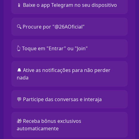
📱 Baixe o app Telegram no seu dispositivo
🔍 Procure por "@26AOficial"
👆 Toque em "Entrar" ou "Join"
🔔 Ative as notificações para não perder
nada
💬 Participe das conversas e interaja
🎁 Receba bônus exclusivos
automaticamente