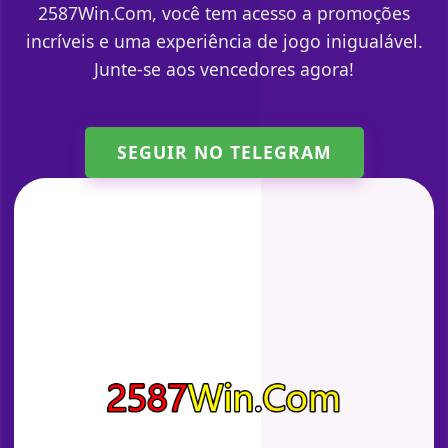
2587Win.Com, você tem acesso a promoções
incríveis e uma experiência de jogo inigualável.
Junte-se aos vencedores agora!
SEGUIR NO TELEGRAM