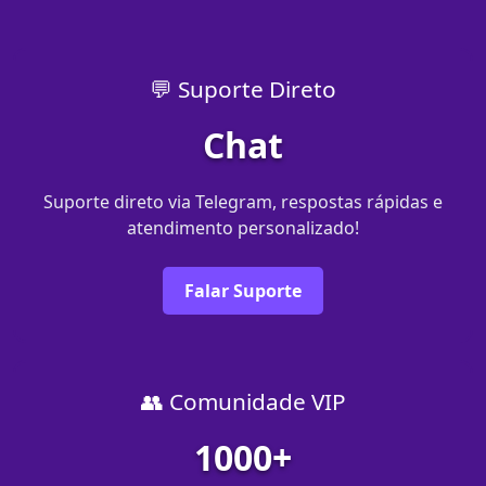
💬 Suporte Direto
Chat
Suporte direto via Telegram, respostas rápidas e
atendimento personalizado!
Falar Suporte
👥 Comunidade VIP
1000+