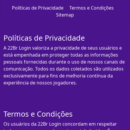
Políticas de Privacidade
Termos e Condições
Sitemap
Políticas de Privacidade
A 22Br Login valoriza a privacidade de seus usuários e
está empenhada em proteger todas as informações
pessoais fornecidas durante o uso de nossos canais de
comunicação. Todos os dados coletados são utilizados
exclusivamente para fins de melhoria contínua da
experiência de nossos jogadores.
Termos e Condições
Os usuários da 22Br Login concordam em respeitar