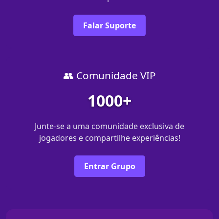
Falar Suporte
👥 Comunidade VIP
1000+
Junte-se a uma comunidade exclusiva de
jogadores e compartilhe experiências!
Entrar Grupo