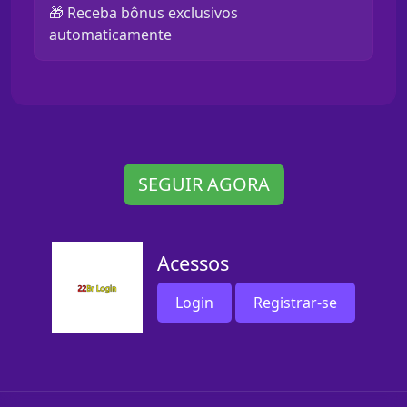
🎁 Receba bônus exclusivos
automaticamente
SEGUIR AGORA
Acessos
Login
Registrar-se