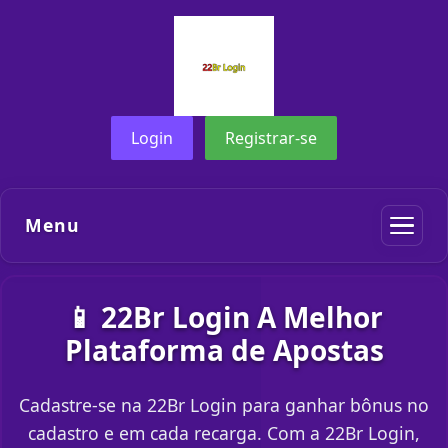
Login
Registrar-se
Menu
📱 22Br Login A Melhor
Plataforma de Apostas
Cadastre-se na 22Br Login para ganhar bônus no
cadastro e em cada recarga. Com a 22Br Login,