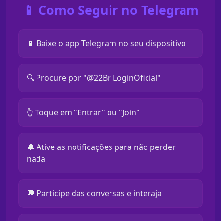
📱 Como Seguir no Telegram
📱 Baixe o app Telegram no seu dispositivo
🔍 Procure por "@22Br LoginOficial"
👆 Toque em "Entrar" ou "Join"
🔔 Ative as notificações para não perder
nada
💬 Participe das conversas e interaja