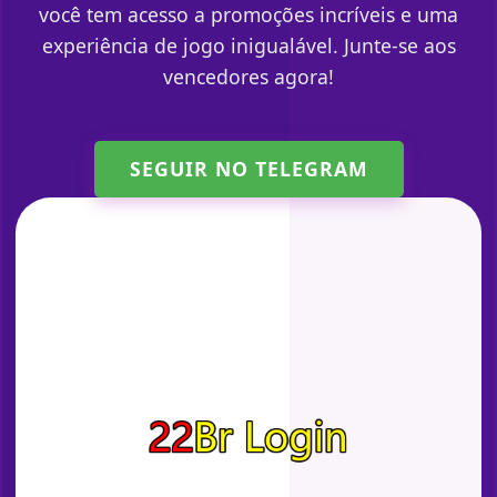
você tem acesso a promoções incríveis e uma
experiência de jogo inigualável. Junte-se aos
vencedores agora!
SEGUIR NO TELEGRAM