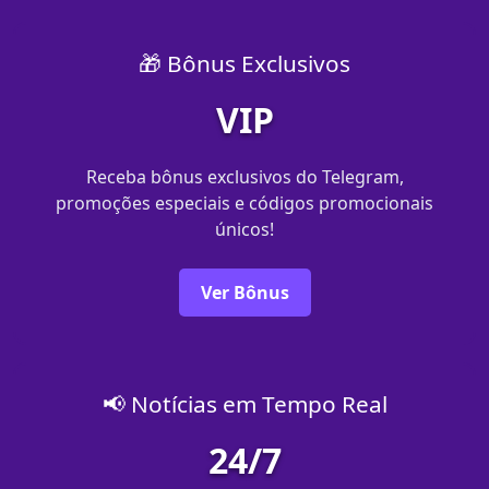
🎁 Bônus Exclusivos
VIP
Receba bônus exclusivos do Telegram,
promoções especiais e códigos promocionais
únicos!
Ver Bônus
📢 Notícias em Tempo Real
24/7