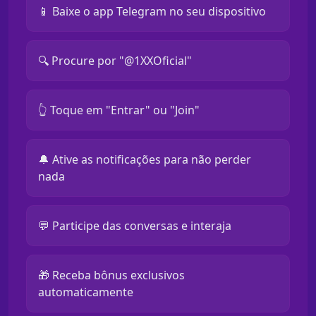
📱 Baixe o app Telegram no seu dispositivo
🔍 Procure por "@1XXOficial"
👆 Toque em "Entrar" ou "Join"
🔔 Ative as notificações para não perder
nada
💬 Participe das conversas e interaja
🎁 Receba bônus exclusivos
automaticamente