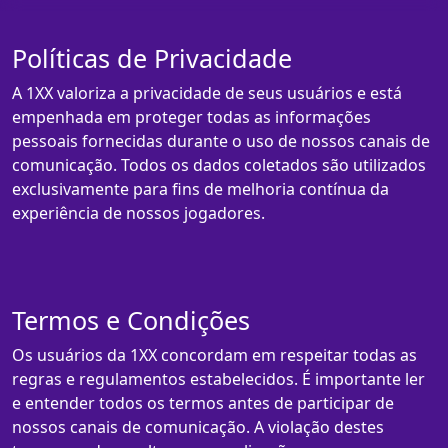
Políticas de Privacidade
A 1XX valoriza a privacidade de seus usuários e está
empenhada em proteger todas as informações
pessoais fornecidas durante o uso de nossos canais de
comunicação. Todos os dados coletados são utilizados
exclusivamente para fins de melhoria contínua da
experiência de nossos jogadores.
Termos e Condições
Os usuários da 1XX concordam em respeitar todas as
regras e regulamentos estabelecidos. É importante ler
e entender todos os termos antes de participar de
nossos canais de comunicação. A violação destes