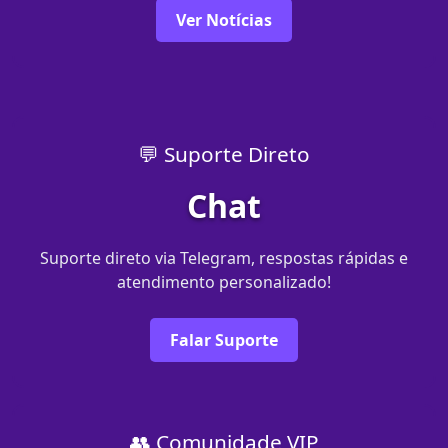
Ver Notícias
💬 Suporte Direto
Chat
Suporte direto via Telegram, respostas rápidas e
atendimento personalizado!
Falar Suporte
👥 Comunidade VIP