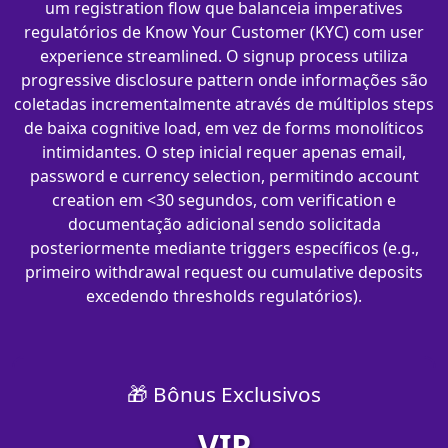
um registration flow que balanceia imperatives
regulatórios de Know Your Customer (KYC) com user
experience streamlined. O signup process utiliza
progressive disclosure pattern onde informações são
coletadas incrementalmente através de múltiplos steps
de baixa cognitive load, em vez de forms monolíticos
intimidantes. O step inicial requer apenas email,
password e currency selection, permitindo account
creation em <30 segundos, com verification e
documentação adicional sendo solicitada
posteriormente mediante triggers específicos (e.g.,
primeiro withdrawal request ou cumulative deposits
excedendo thresholds regulatórios).
🎁 Bônus Exclusivos
VIP