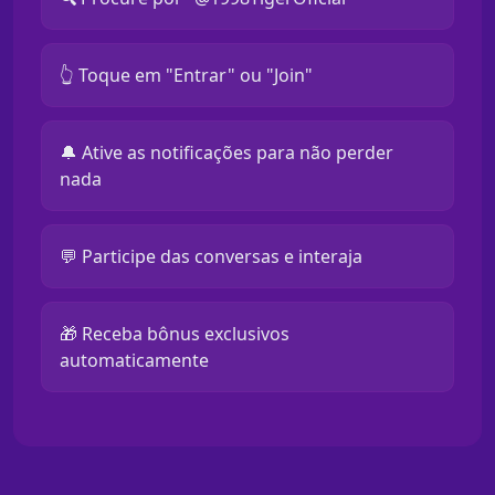
👆 Toque em "Entrar" ou "Join"
🔔 Ative as notificações para não perder
nada
💬 Participe das conversas e interaja
🎁 Receba bônus exclusivos
automaticamente