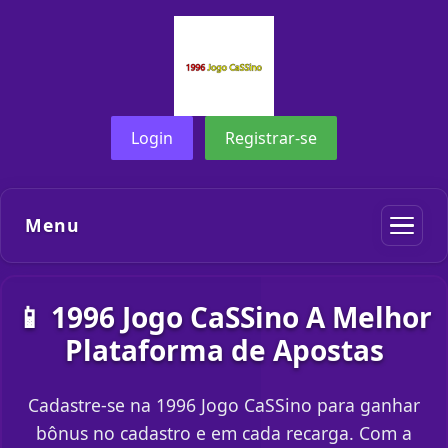
Login
Registrar-se
Menu
📱 1996 Jogo CaSSino A Melhor
Plataforma de Apostas
Cadastre-se na 1996 Jogo CaSSino para ganhar
bônus no cadastro e em cada recarga. Com a