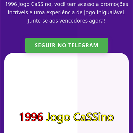
1996 Jogo CaSSino, você tem acesso a promoções
incríveis e uma experiência de jogo inigualável.
Junte-se aos vencedores agora!
SEGUIR NO TELEGRAM