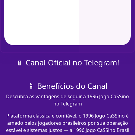
📱 Canal Oficial no Telegram!
📱 Benefícios do Canal
Descubra as vantagens de seguir a 1996 Jogo CaSSino
no Telegram
Plataforma clássica e confiável, o 1996 Jogo CaSSino é
amado pelos jogadores brasileiros por sua operação
estável e sistemas justos — a 1996 Jogo CaSSino Brasil