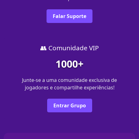
Falar Suporte
👥 Comunidade VIP
1000+
Junte-se a uma comunidade exclusiva de
jogadores e compartilhe experiências!
Entrar Grupo