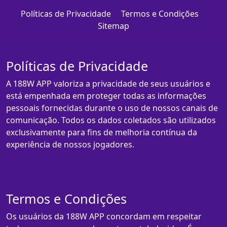
Políticas de Privacidade
Termos e Condições
Sitemap
Políticas de Privacidade
A 188W APP valoriza a privacidade de seus usuários e
está empenhada em proteger todas as informações
pessoais fornecidas durante o uso de nossos canais de
comunicação. Todos os dados coletados são utilizados
exclusivamente para fins de melhoria contínua da
experiência de nossos jogadores.
Termos e Condições
Os usuários da 188W APP concordam em respeitar