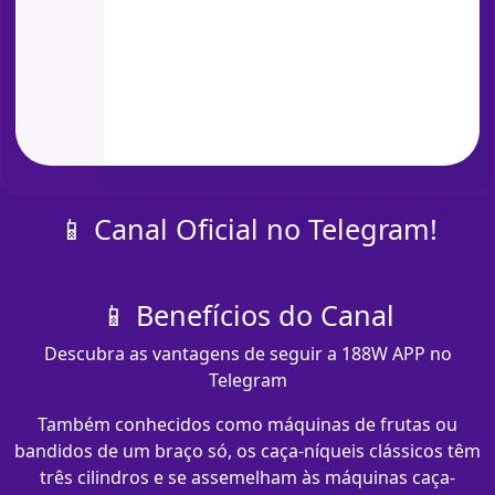
📱 Canal Oficial no Telegram!
📱 Benefícios do Canal
Descubra as vantagens de seguir a 188W APP no
Telegram
Também conhecidos como máquinas de frutas ou
bandidos de um braço só, os caça-níqueis clássicos têm
três cilindros e se assemelham às máquinas caça-